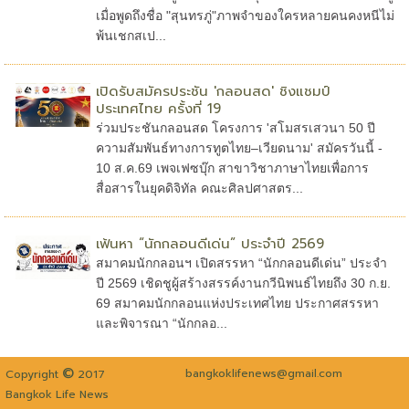
เมื่อพูดถึงชื่อ "สุนทรภู่"ภาพจำของใครหลายคนคงหนีไม่
พ้นเชกสเป...
เปิดรับสมัครประชัน 'กลอนสด' ชิงแชมป์
ประเทศไทย ครั้งที่ 19
ร่วมประชันกลอนสด โครงการ 'สโมสรเสวนา 50 ปี
ความสัมพันธ์ทางการทูตไทย–เวียดนาม' สมัครวันนี้ -
10 ส.ค.69 เพจเฟซบุ๊ก สาขาวิชาภาษาไทยเพื่อการ
สื่อสารในยุคดิจิทัล คณะศิลปศาสตร...
เฟ้นหา “นักกลอนดีเด่น” ประจำปี 2569
สมาคมนักกลอนฯ เปิดสรรหา “นักกลอนดีเด่น” ประจำ
ปี 2569 เชิดชูผู้สร้างสรรค์งานกวีนิพนธ์ไทยถึง 30 ก.ย.
69 สมาคมนักกลอนแห่งประเทศไทย ประกาศสรรหา
และพิจารณา “นักกลอ...
©
bangkoklifenews@gmail.com
Copyright
2017
Bangkok Life News