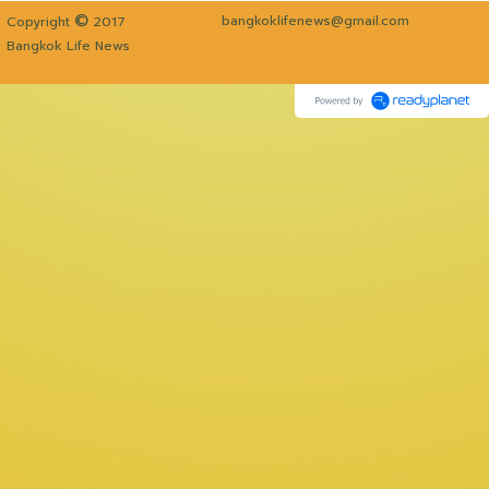
©
bangkoklifenews@gmail.com
Copyright
2017
Bangkok Life News