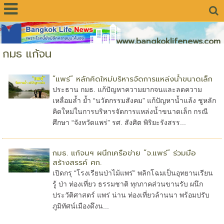
www.bangkoklifenews.com
กมธ แก้จน
“แพร่” หลักคิดใหม่บริหารจัดการแหล่งน้ำขนาดเล็ก
ประธาน กมธ. แก้ปัญหาความยากจนและลดความ
เหลื่อมล้ำ ย้ำ “นวัตกรรมสังคม” แก้ปัญหาน้ำแล้ง ชูหลัก
คิดใหม่ในการบริหารจัดการแหล่งน้ำขนาดเล็ก กรณี
ศึกษา “จังหวัดแพร่” รศ. สังศิต พิริยะรังสรร...
กมธ. แก้จนฯ ผนึกเครือข่าย “จ.แพร่” ร่วมมือ
สร้างสรรค์ ศก.
เปิดกรุ “โรงเรียนป่าไม้แพร่” พลิกโฉมเป็นอุทยานเรียน
รู้ ป่า ท่องเที่ยว ธรรมชาติ ทุกภาคส่วนขานรับ ผนึก
ประวัติศาสตร์ แพร่ น่าน ท่องเที่ยวล้านนา พร้อมปรับ
ภูมิทัศน์เมืองดึงน...