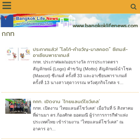
www.bangkoklifenews.com
กกท
ประกาศแล้ว! “โลโก้-คำขวัญ-มาสคอต” ซีเกมส์-
อาเซียนพาราเกมส์
กกท. ประกาศผล/มอบรางวัล การประกวดตรา
สัญลักษณ์ (Logo) คำขวัญ (Motto) สัญลักษณ์นำโชค
(Mascot) ซีเกมส์ ครั้งที่ 33 และอาเซียนพาราเกมส์
ครั้งที่ 13 นางสาวสุดาวรรณ หวังศุภกิจโกศล ร...
กกท. เปิดงาน ‘ไทยแลนด์โชว์เคส’
กกท. เปิดงาน ‘ไทยแลนด์โชว์เคส’ เมื่อวันที่ 5 สิงหาคม
ที่ผ่านมา ดร.ก้องศักด ยอดมณี ผู้ว่าการการกีฬาแห่ง
ประเทศไทย เข้าร่วมงาน “ไทยแลนด์โชว์เคส” ณ
อาคาร อา...