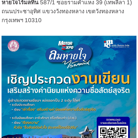
หายใจไร้มลทิน
587/1 ซอยรามคำแหง 39 (เทพลีลา 1)
ถนนประชาอุทิศ แขวงวังทองหลาง เขตวังทองหลาง
กรุงเทพฯ 10310