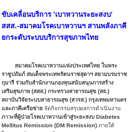
ขับเคลื่อนบริการ 'เบาหวานระยะสงบ'
สสส.-สมาคมโรคเบาหวานฯ สานพลังภาคี
ยกระดับระบบบริการสุขภาพไทย
สมาคมโรคเบาหวานแห่งประเทศไทย ในพระ
ราชูปถัมภ์ สมเด็จพระเทพรัตนราชสุดาฯ สยามบรมราช
กุมารี ร่วมกับสำนักงานกองทุนสนับสนุนการสร้าง
เสริมสุขภาพ (สสส.) กระทรวงสาธารณสุข (สธ.)
สถาบันวิจัยระบบสาธารณสุข (สวรส.) กรุงเทพมหานคร
และภาคีเครือข่าย
จัดกิจกรรมสรุปผลการดำเนินงาน
ภาวะที่ผู้ป่วยโรคเบาหวานเข้าสู่ระยะสงบ Diabetes
Mellitus Remission (DM Remission)
ภายใต้