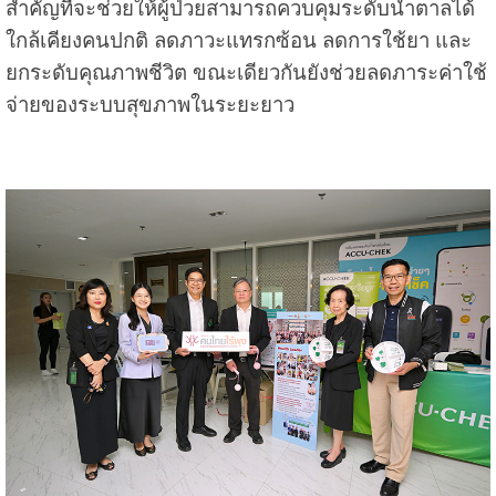
สำคัญที่จะช่วยให้ผู้ป่วยสามารถควบคุมระดับน้ำตาลได้
ใกล้เคียงคนปกติ ลดภาวะแทรกซ้อน ลดการใช้ยา และ
ยกระดับคุณภาพชีวิต ขณะเดียวกันยังช่วยลดภาระค่าใช้
จ่ายของระบบสุขภาพในระยะยาว