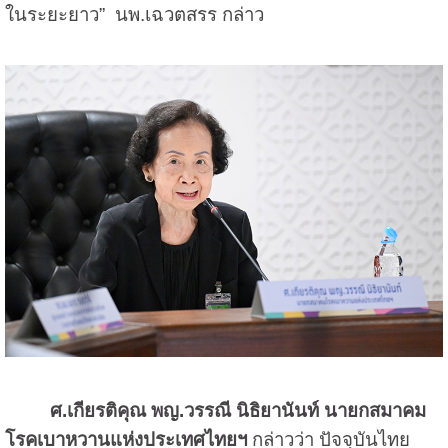
ในระยะยาว” นพ.เฉวตสรร กล่าว
ศ.เกียรติคุณ พญ.วรรณี นิธิยานันท์ นายกสมาคม
โรคเบาหวานแห่งประเทศไทยฯ
กล่าวว่า ปัจจุบันไทย