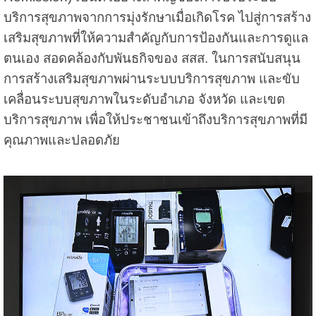
บริการสุขภาพจากการมุ่งรักษาเมื่อเกิดโรค ไปสู่การสร้าง
เสริมสุขภาพที่ให้ความสำคัญกับการป้องกันและการดูแล
ตนเอง สอดคล้องกับพันธกิจของ สสส. ในการสนับสนุน
การสร้างเสริมสุขภาพผ่านระบบบริการสุขภาพ และขับ
เคลื่อนระบบสุขภาพในระดับอำเภอ จังหวัด และเขต
บริการสุขภาพ เพื่อให้ประชาชนเข้าถึงบริการสุขภาพที่มี
คุณภาพและปลอดภัย