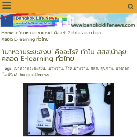
www.bangkoklifenews.com
Home
>
'เบาหวานระยะสงบ' คืออะไร? ทำไม สสส.นำลุย
คลอด E-learning ทั่วไทย
'เบาหวานระยะสงบ' คืออะไร? ทำไม สสส.นำลุย
คลอด E-learning ทั่วไทย
Tags:
เบาหวานระยะสงบ
,
เบาหวาน
,
โรคเบาหวาน
,
สสส
,
สุขภาพ
,
บางกอก
ไลฟ์นิวส์
,
bangkoklifenews