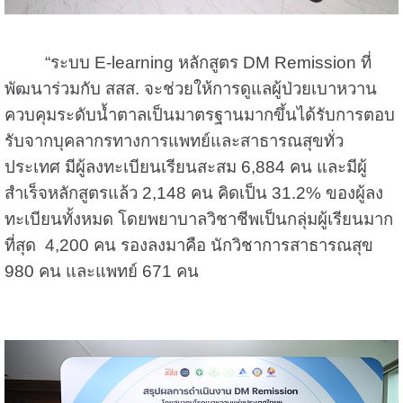
“ระบบ E-learning หลักสูตร DM Remission ที่
พัฒนาร่วมกับ สสส. จะช่วยให้การดูแลผู้ป่วยเบาหวาน
ควบคุมระดับน้ำตาลเป็นมาตรฐานมากขึ้นได้รับการตอบ
รับจากบุคลากรทางการแพทย์และสาธารณสุขทั่ว
ประเทศ มีผู้ลงทะเบียนเรียนสะสม 6,884 คน และมีผู้
สำเร็จหลักสูตรแล้ว 2,148 คน คิดเป็น 31.2% ของผู้ลง
ทะเบียนทั้งหมด โดยพยาบาลวิชาชีพเป็นกลุ่มผู้เรียนมาก
ที่สุด 4,200 คน รองลงมาคือ นักวิชาการสาธารณสุข
980 คน และแพทย์ 671 คน