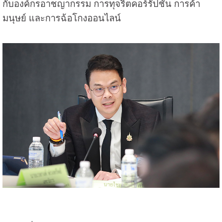
กับองค์กรอาชญากรรม การทุจริตคอร์รัปชัน การค้า
มนุษย์ และการฉ้อโกงออนไลน์