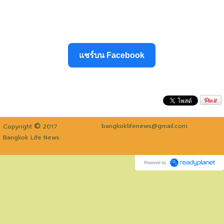
แชร์บน Facebook
©
bangkoklifenews@gmail.com
Copyright
2017
Bangkok Life News