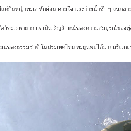
ีแค่กินหญ้าทะเล พักผ่อน หายใจ และว่ายน้ำช้า ๆ จนกลายเ
่สัตว์ทะเลหายาก แต่เป็น สัญลักษณ์ของความสมบูรณ์ของทุ
นของธรรมชาติ ในประเทศไทย พะยูนพบได้มากบริเวณ ทะเ