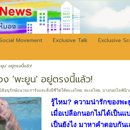
w.bangkokli
Social Movement
Exclusive Talk
Exclusive S
ูน' อยู่ตรงนี้แล้ว!
ง 'พะยูน' อยู่ตรงนี้แล้ว!
นิธิอนุรักษ์แนวปะการังและสิ่งมีชีวิตใต้ทะเลไทย
,
ทะเลไทย
,
บางกอกไลฟ์นิวส
รู้ไหม? ความน่ารักของพะยูนไ
เมื่อเปลือกนอกไม่ได้เป็นแบบ
เป็นยังไง มาหาคำตอบกันเ