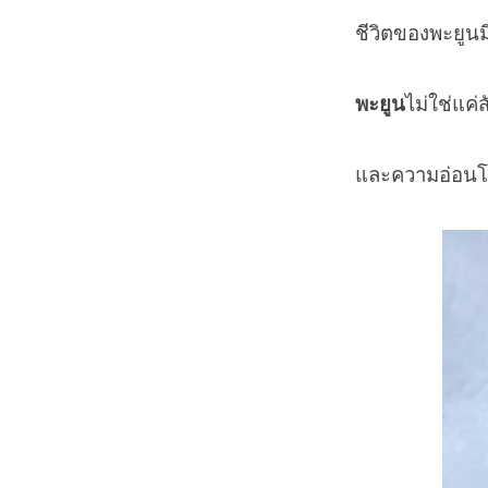
ชีวิตของพะยูนม
พะยูน
ไม่ใช่แค
และความอ่อนโย