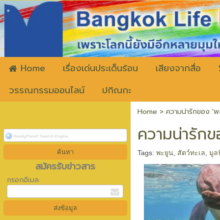
ww
Home
เรื่องเด่นประเด็นร้อน
เสียงจากสื่อ
วรรณกรรมออนไลน์
ปกิณกะ
Home
>
ความน่ารักของ 'พะย
ความน่ารักขอ
Tags:
พะยูน
,
สัตว์ทะเล
,
มูล
สมัครรับข่าวสาร
กรอกอีเมล