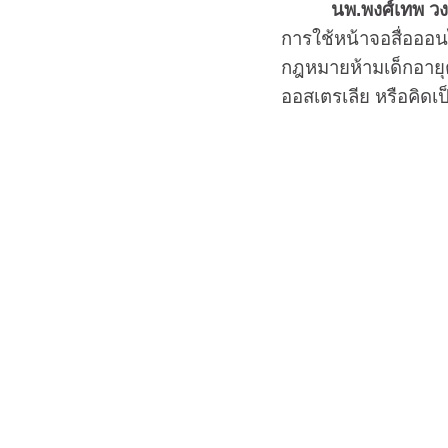
นพ.พงศ์เทพ วงศ
การใช้หน้าจอสื่อออน
กฎหมายห้ามเด็กอายุต
ออสเตรเลีย หรือคิด