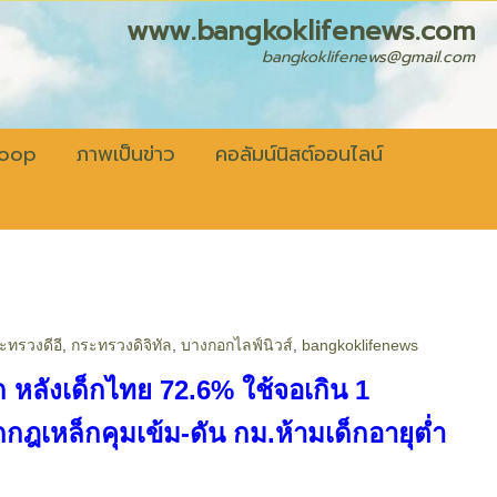
fenews.com
bangkoklifenews@gmail.com
coop
ภาพเป็นข่าว
คอลัมน์นิสต์ออนไลน์
ะทรวงดีอี
,
กระทรวงดิจิทัล
,
บางกอกไลฟ์นิวส์
,
bangkoklifenews
ูก หลังเด็กไทย 72.6% ใช้จอเกิน 1
อกกฎเหล็กคุมเข้ม-ดัน กม.ห้ามเด็กอายุต่ำ