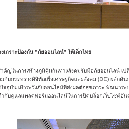
ร้างเกราะป้องกัน "ภัยออนไลน์" ให้เด็กไทย
นการสร้างภูมิคุ้มกันทางสังคมรับมือภัยออนไลน์ เปลี่ย
มกับกระทรวงดิจิทัลเพื่อเศรษฐกิจและสังคม (DE) ผลักดั
ัจจุบัน เฝ้าระวังภัยออนไลน์ที่ส่งผลต่อสุขภาวะ พัฒนาร
ำกับดูแลแพลตฟอร์มออนไลน์ในการปิดบล็อกเว็บไซต์อันตรา