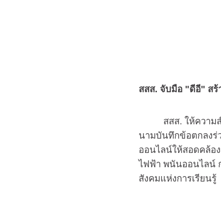
สสส. จับมือ "ดีอี" ส
สสส. ให้ความสำคัญใ
นามบันทึกข้อตกลงร่ว
ออนไลน์ให้สอดคล้องป
ไฟฟ้า พนันออนไลน์ ก
สังคมแห่งการเรียนรู้