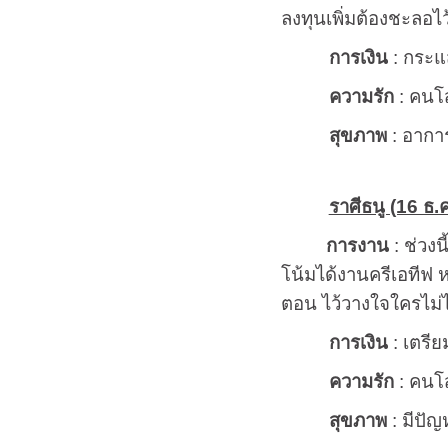
ลงทุนเพิ่มต้องชะลอไว
การเงิน
: กระแส
ความรัก
: คนโส
สุขภาพ
: อาการ
ราศีธนู (16 ธ.ค
การงาน
: ช่วงน
โน้มได้งานครีเอทีฟ ห
ตอน ไว้วางใจใครไม่ไ
การเงิน
: เตรีย
ความรัก
: คนโส
สุขภาพ
: มีปัญ