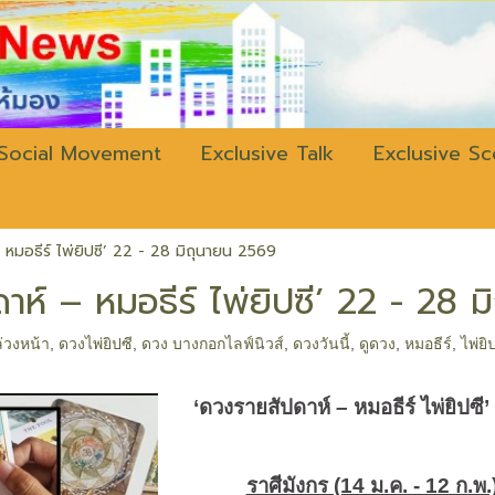
w.bangkokli
Social Movement
Exclusive Talk
Exclusive S
หมอธีร์ ไพ่ยิปซี’ 22 - 28 มิถุนายน 2569
าห์ – หมอธีร์ ไพ่ยิปซี’ 22 - 28 
่วงหน้า
,
ดวงไพ่ยิปซี
,
ดวง บางกอกไลฟ์นิวส์
,
ดวงวันนี้
,
ดูดวง
,
หมอธีร์
,
ไพ่ยิ
‘
ดวงรายสัปดาห์
–
หมอธีร์ ไพ่ยิปซี
’
ราศีมังกร (14 ม.ค. - 12 ก.พ.