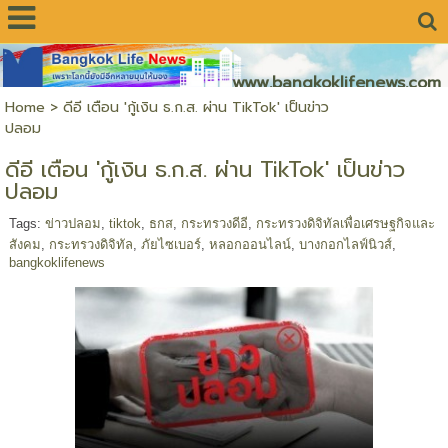
www.bangkoklifenews.com
Home
>
ดีอี เตือน 'กู้เงิน ธ.ก.ส. ผ่าน TikTok' เป็นข่าว
ปลอม
ดีอี เตือน 'กู้เงิน ธ.ก.ส. ผ่าน TikTok' เป็นข่าว
ปลอม
Tags:
ข่าวปลอม
,
tiktok
,
ธกส
,
กระทรวงดีอี
,
กระทรวงดิจิทัลเพื่อเศรษฐกิจและ
สังคม
,
กระทรวงดิจิทัล
,
ภัยไซเบอร์
,
หลอกออนไลน์
,
บางกอกไลฟ์นิวส์
,
bangkoklifenews