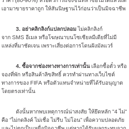
ราคา (80-90%) หรือตั๋วการแข่งขันที่หาซื้อไม่ได้แล้วแต่
เอามาขายราคาถูก ให้สันนิษฐานไว้ก่อนว่าเป็นมิจฉาชีพ
3. อย่าคลิกลิงก์แปลกปลอม
ไม่คลิกลิงก์
จาก SMS อีเมล หรือโฆษณาบนโซเชียลมีเดียที่ไม่มี
แหล่งที่มาชัดเจน เพราะเสี่ยงต่อการโดนฝังมัลแวร์
4. ซื้อจากช่องทางทางการเท่านั้น
เลือกซื้อตั๋ว หรือ
จองที่พัก หรือสินค้าลิขสิทธิ์ ควรทำผ่านทางเว็บไซต์
ทางการของ FIFA หรือตัวแทนจำหน่ายที่ได้รับอนุญาต
โดยตรงเท่านั้น
ดังนั้นหากพบเหตุการณ์น่าสงสัย ให้ยึดหลัก "4 ไม่"
คือ “ไม่กดลิงค์ ไม่เชื่อ ไม่รีบ ไม่โอน” เพื่อความปลอดภัย
และไม่ตกเป็นเหยื่อมิจฉาชีพ แต่หากได้รับผลกระทบจาก