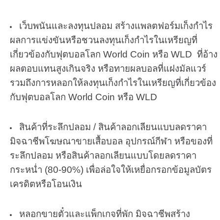
เว็บพนันและลงทุนปลอม สร้างแพลตฟอร์มเก็งกำไร
ผลการแข่งขันหรือชวนลงทุนเก็งกำไรในเหรียญที่
เกี่ยวข้องกับฟุตบอลโลก World Coin หรือ WLD ที่อ้าง
ผลตอบแทนสูงเกินจริง หรือทายผลบอลที่แฝงมัลแวร์
รวมถึงการหลอกให้ลงทุนเก็งกำไรในเหรียญที่เกี่ยวข้อง
กับฟุตบอลโลก World Coin หรือ WLD
สินค้าที่ระลึกปลอม / สินค้าลอกเลียนแบบลดราคา
มิจฉาชีพโฆษณาขายเสื้อบอล อุปกรณ์กีฬา หรือของที่
ระลึกปลอม หรือสินค้าลอกเลียนแบบโดยลดราคา
กระหน่ำ (80-90%) เพื่อล่อใจให้เหยื่อกรอกข้อมูลบัตร
เครดิตหรือโอนเงิน
หลอกขายตั๋วและแพ็กเกจที่พัก มิจฉาชีพสร้าง