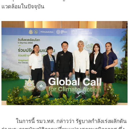
แวดล้อมในปัจจุบัน
ในการนี้ รมว.ทส. กล่าวว่า รัฐบาลกำลังเร่งผลักดัน