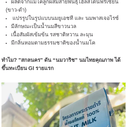
ผลิตจากแม่โคลูกผสมสายพันธุ์โฮลสไตน์ฟรีเซียน
(ขาว-ดำ)
แปรรูปในรูปแบบนมยูเอชที และ นมพาสเจอไรซ์
มีลักษณะเป็นน้ำนมสีขาวนวล
เนื้อสัมผัสเข้มข้น รสชาติหวาน ละมุน
มีกลิ่นหอมตามธรรมชาติของน้ำนมโค
ทำไม? "สกลนคร" ดัน “นมวาริช” นมไทยคุณภาพ ได้
ขึ้นทะเบียน GI รายแรก