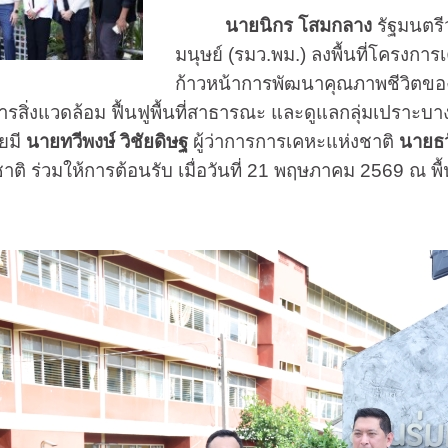
นายนิกร โสมกลาง
รัฐมนตร
มนุษย์ (รมว.พม.) ลงพื้นที่โครงกา
ก้าวหน้าการพัฒนาคุณภาพชีวิตขอ
รสิ่งแวดล้อม ฟื้นฟูพื้นที่สาธารณะ และดูแลกลุ่มเปราะบา
ยมี
นายทวีพงษ์ วิชัยดิษฐ
ผู้ว่าการการเคหะแห่งชาติ
นายธวั
ติ ร่วมให้การต้อนรับ เมื่อวันที่ 21 พฤษภาคม 2569 ณ พื้