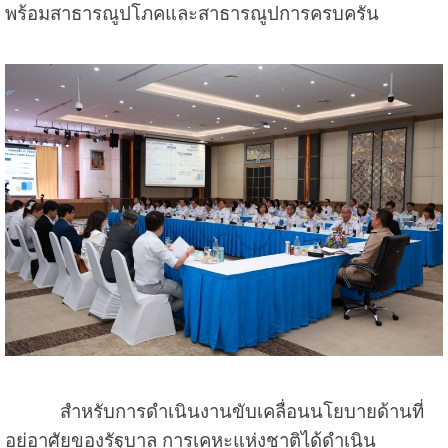
พร้อมสาธารณูปโภคและสาธารณูปการครบครัน
สำหรับการดำเนินงานขับเคลื่อนนโยบายด้านที่
อยู่อาศัยของรัฐบาล การเคหะแห่งชาติได้ดำเนิน