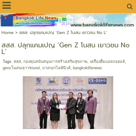
www.bangkoklifenews.com
Home
>
สสส. ปลุกแคมเปญ ‘Gen Z โนสน เยาวชน No L’
สสส. ปลุกแคมเปญ ‘Gen Z โนสน เยาวชน No
L’
Tags:
สสส
,
กองทุนสนับสนุนการสร้างเสริมสุขภาพ
,
เครื่องดื่มแอลกอฮอล์
,
genzโนสนเยาวชนnol
,
บางกอกไลฟ์นิวส์
,
bangkoklifenews