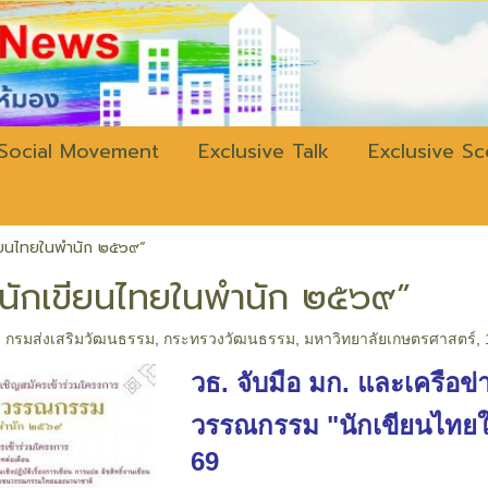
w.bangkokli
Social Movement
Exclusive Talk
Exclusive S
เขียนไทยในพำนัก ๒๕๖๙”
 “นักเขียนไทยในพำนัก ๒๕๖๙”
,
กรมส่งเสริมวัฒนธรรม
,
กระทรวงวัฒนธรรม
,
มหาวิทยาลัยเกษตรศาสตร์
,
วธ. จับมือ มก. และเครือข่
วรรณกรรม "นักเขียนไทยใน
69