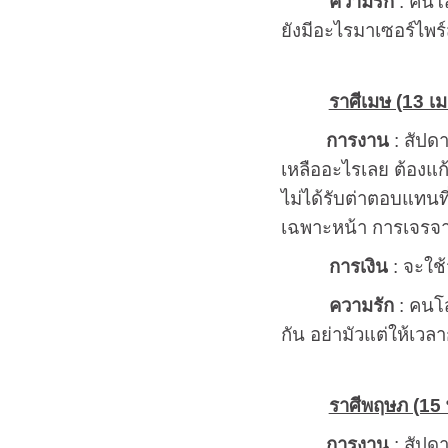
ความรัก
: คนโส
ยังมีอะไรมาเซอร์ไพร์ส
ราศีเมษ (13 เม.
การงาน
: สัปด
เหลืออะไรเลย ต้องแ
ไม่ได้รับต่าตอบแทนที
เฉพาะหน้า การเจรจาม
การเงิน
: จะใช้
ความรัก
: คนโส
กัน อย่ามัวแต่ให้เว
ราศีพฤษภ (15 พ
การงาน
: สัปดา