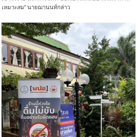
เหมาะสม”
นายฌานนท์กล่าว