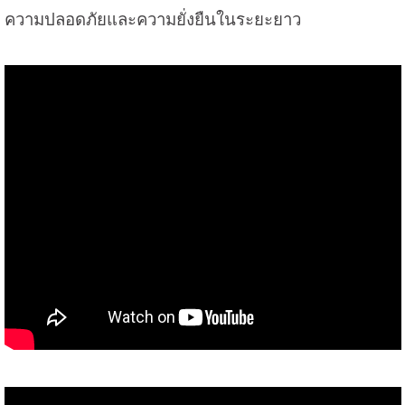
ความปลอดภัยและความยั่งยืนในระยะยาว