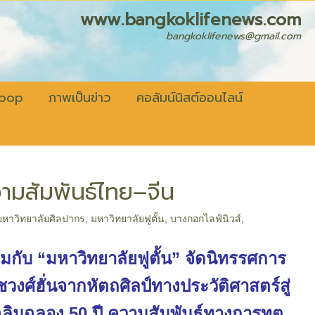
fenews.com
bangkoklifenews@gmail.com
coop
ภาพเป็นข่าว
คอลัมน์นิสต์ออนไลน์
ามสัมพันธ์ไทย–จีน
มหาวิทยาลัยศิลปากร
,
มหาวิทยาลัยฟูตั้น
,
บางกอกไลฟ์นิวส์
,
มกับ “มหาวิทยาลัยฟูตั้น” จัดนิทรรศการ
งศ์ฮั่นจากหัตถศิลป์ทางประวัติศาสตร์สู่
เฉลิมฉลอง 50 ปี ความสัมพันธ์ทางการทูต