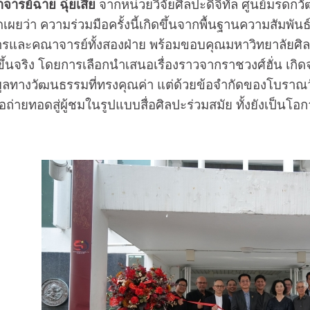
จารย์ฉาย ฉุ่ยเสีย
จากหน่วยวิจัยศิลปะดิจิทัล ศูนย์มรด
ิดเผยว่า ความร่วมมือครั้งนี้เกิดขึ้นจากพื้นฐานความสัมพั
บริหารและคณาจารย์ทั้งสองฝ่าย พร้อมขอบคุณมหาวิทยาลัย
ดขึ้นจริง โดยการเลือกนำเสนอเรื่องราวจากราชวงศ์ฮั่น เก
ูลทางวัฒนธรรมที่ทรงคุณค่า แต่ด้วยข้อจำกัดของโบราณวัตถุ
พื่อถ่ายทอดสู่ผู้ชมในรูปแบบสื่อศิลปะร่วมสมัย ทั้งยังเป