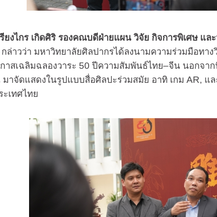
กรียงไกร เกิดศิริ รองคณบดีฝ่ายแผน วิจัย กิจการพิเศ
กล่าวว่า มหาวิทยาลัยศิลปากรได้ลงนามความร่วมมือทางวิ
อกาสเฉลิมฉลองวาระ 50 ปีความสัมพันธ์ไทย–จีน นอกจากนี
น มาจัดแสดงในรูปแบบสื่อศิลปะร่วมสมัย อาทิ เกม AR, และ
นประเทศไทย