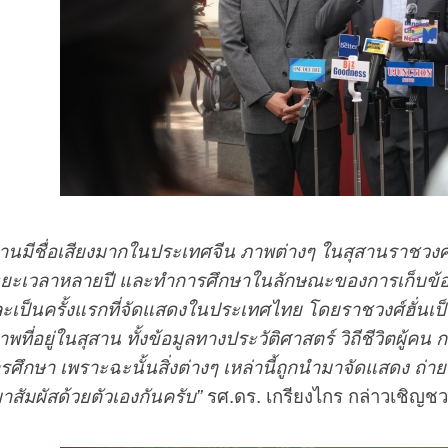
นมีชื่อเสียงมากในประเทศจีน ภาพต่างๆ ในสุสานราชวงศ์ฮั่
ะยะเวลาหลายปี และทำการศึกษาในลักษณะของการเก็บข้อมูล
เป็นครั้งแรกที่จัดแสดงในประเทศไทย โดยราชวงศ์ฮั่นเป็นร
ี่อยู่ในสุสาน ทั้งข้อมูลทางประวัติศาสตร์ วิถีชีวิตผู้คน
ำการศึกษา เพราะฉะนั้นสิ่งต่างๆ เหล่านี้ถูกนำมาจัดแสดง 
สัมผัสด้วยตัวเองกันครับ”
รศ.ดร. เกรียงไกร กล่าวเชิญช