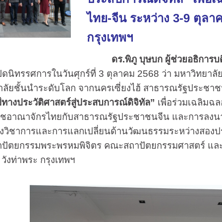
ไทย-จีน ระหว่าง 3-9 ตุลา
กรุงเทพฯ
ดร.พิภู บุษบก ผู้ช่วยอธิการบ
เปิดนิทรรศการในวันศุกร์ที่ 3 ตุลาคม 2568 ว่า มหาวิทยาลั
ยาลัยชั้นนำระดับโลก จากนครเซี่ยงไฮ้ สาธารณรัฐประช
์ทางประวัติศาสตร์สู่ประสบการณ์ดิจิทัล”
เพื่อร่วมเฉลิม
าชอาณาจักรไทยกับสาธารณรัฐประชาชนจีน และการลงนามค
วิชาการและการแลกเปลี่ยนด้านวัฒนธรรมระหว่างสองประ
าปัตยกรรมพระพรหมพิจิตร คณะสถาปัตยกรรมศาสตร์ แ
วังท่าพระ กรุงเทพฯ