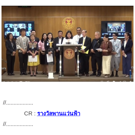
//..................
CR :
รางวัลพานแว่นฟ้า
//..................