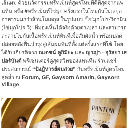
เส้นผม ด้วยนวัตกรรมทรีทเม้นท์สูตรใหม่ที่ดีที่สุดจากแพ
นทีน หรือ
#
ทรีทเม้นท์ไข่มุก ครั้งแรกในไทยกับโมเลกุล
อาหารผมกว่าล้านโมเลกุล ในรูปแบบ “ไข่มุกโปร-วิตามิน
(ไข่มุกโปร-วี)” ที่มองเห็นได้จริงด้วยตาเปล่า และสามารถ
ละลายไปกับเนื้อทรีทเม้นท์ทันทีเมื่อสัมผัสน้ำ พร้อมปลด
ปล่อยพลังฟื้นบำรุงสู่เส้นผมทันทีตั้งแต่ครั้งแรกที่ใช้ โดย
ได้รับเกียรติจาก
ณเดชน์ คูกิมิยะ
และ
ญาญ่า - อุรัสยา เส
ปอร์บันด์
พรีเซนเตอร์คู่สุดสวีทของแพนทีน ร่วมแชร์
ประสบการณ์
“ปังฏิหารย์ผมสวย”
กับทรีทเม้นท์สูตรใหม่
สุดล้ำ ณ
Forum, GF, Gaysorn Amarin, Gaysorn
Village