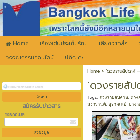
ww
Home
เรื่องเด่นประเด็นร้อน
เสียงจากสื่อ
วรรณกรรมออนไลน์
ปกิณกะ
Home
>
‘ดวงรายสัปดาห์ –
‘ดวงรายสัปด
Tags:
ดวงรายสัปดาห์
,
ดวงล
สมัครรับข่าวสาร
สงกรานต์
,
อุษาคเนย์
,
บางกอ
กรอกอีเมล