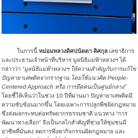
ในการนี้
หม่อมหลวงดิศปนัดดา ดิศกุล
เลขาธิการ
และประธานเจ้าหน้าที่บริหาร มูลนิธิแม่ฟ้าหลวงฯ ได้
กล่าวว่า
“มูลนิธิแม่ฟ้าหลวงฯ ให้ความสำคัญกับการแก้ไข
ปัญหายาเสพติดจากรากฐาน โดยใช้แนวคิด People-
Centered Approach หรือ การยึดคนเป็นศูนย์กลาง”
โดยชี้ให้เห็นว่าในช่วง 10 ปีที่ผ่านมา ปัญหายาเสพติดมี
ความซับซ้อนมากขึ้น โดยเฉพาะการปลูกพืชผิดกฎหมาย
ซึ่งส่งผลกระทบต่อทรัพยากรธรรมชาติ แนวทาง “การ
พัฒนาทางเลือก” จึงเป็นกลไกสำคัญที่ช่วยให้ชุมชนมี
อาชีพที่มั่นคง ลดการพึ่งพากิจกรรมผิดกฎหมาย และ