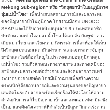
หัวข้อ
“Methamphetamine Crisis in the Greater
Mekong Sub-region” หรือ “วิกฤตยาบ้าในอนุภูมิภาค
ลุ่มแม่น้ำโขง”
เพื่อนำเสนอสถานการณ์และผลกระทบ
ของปัญหายาบ้าในภูมิภาค โดยร่วมมือกับ UNODC
SEAP และได้รับการสนับสนุนจาก 6 ประเทศสมาชิก
บันทึกความเข้าใจลุ่มแม่น้ำโขง ได้แก่ จีน กัมพูชา ลาว
เมียนมา ไทย และเวียดนาม นิทรรศการนี้สะท้อนให้เห็น
ถึงวิกฤตเมทแอมเฟตามีนผ่านการแสดงภาพการจับกุม
ยาบ้าและไอซ์ล็อตใหญ่ในประเทศแถบอนุภูมิภาคลุ่ม
แม่น้ำโขง รวมถึงลักษณะทางกายภาพและทางเคมีของ
ยาบ้าและผลกระทบต่อร่างกายและสังคมจากการแพร่
ระบาดของยาเสพติด โดยมีเป้าหมายเพื่อสร้างความ
ตระหนักรู้ถึงสถานการณ์และความรุนแรงของปัญหายา
เสพติดในระดับสากล พร้อมเรียกร้องให้ทั่วโลกให้ความ
สำคัญกับการแก้ไขปัญหายาบ้าและเมทแอมเฟตามีน ซึ่ง
เป็นยาเสพติดสังเคราะห์ที่กำลังเป็นปัญหาวิกฤตเร่งด่วน