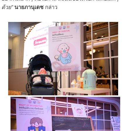
ด้วย”
นายภานุเดช
กล่าว