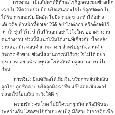
การงาน
: เป็นสัปดาห์ที่ทำอะไรก็ถูกคนรอบข้างเพิก
เฉย ไม่ให้ความร่วมมือ หรือเสนออะไรไปก็ถูกปัดตก ไม่
ได้รับการยอมรับ อึดอัด ไม่มีความสุข แต่ทำได้อย่าง
เดียวคือ ทำหน้าที่ตัวเองให้ดี อย่าไปต่อกร หรือตั้งสติไว้
ว่า น้ำขุ่นไว้ใน น้ำใสไว้นอก อย่าไว้ใจใคร อย่าฝากงาน
คนว่างงาน ช่วงนี้มีแนวโน้มได้งานที่เกี่ยวกับเบื้องหลัง
งานแอดมิน ตอบคำถามต่าง ๆ สำหรับธุรกิจส่วนตัว
กิจการ ค้าขาย ช่วงนี้สถานการณ์ไว้วางใจไม่ได้ อย่า
ประมาท อย่าเพิ่งลงทุนอะไรที่เกินตัว ดูสถานการณ์ไป
ก่อน
การเงิน
: มีแต่เรื่องให้เสียเงิน หรือถูกหยิบยืมเงิน
ถูกโกง ถูกชักดาบ หรือถูกมิจฉาชีพ แก๊งคอลเซ็นเตอร์
หลอกให้โอนเงิน ระวังให้ดี ๆ
ความรัก
: คนโสด ไม่มีใครมาผูกมัด หรือมีพันธะ
ระหว่างกัน โสดสุขได้ตัวเอง คนมีคู่ มีอิสระในการคิดเพื่อ