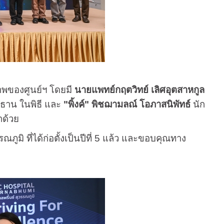
พของศูนย์ฯ โดยมี
นายแพทย์กฤตวิทย์ เลิศอุตสาหกูล
ธาน ในพิธี และ
"พิ้งค์" พิชฌามลณ์ โอภาสนิพัทธ์
นัก
กด้วย
ภูมิ ที่ได้ก่อตั้งเป็นปีที่ 5 แล้ว และขอบคุณทาง