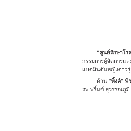
"ศูนย์รักษาโ
กรรมการผู้จัดการแล
แบดมินตันหญิงดาวรุ่
ด้าน
"พิ้งค์" 
รพ.พริ้นซ์ สุวรรณภูม