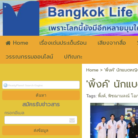
ww
Home
เรื่องเด่นประเด็นร้อน
เสียงจากสื่อ
วรรณกรรมออนไลน์
ปกิณกะ
Home
>
'พิ้งค์' นักแบดหญ
'พิ้งค์' นั
Tags:
พิ้งค์
,
พิชฌามลณ์ โอภ
สมัครรับข่าวสาร
กรอกอีเมล