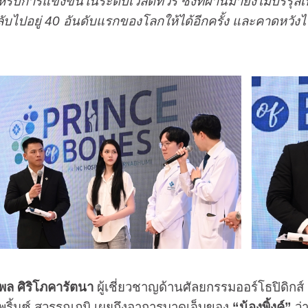
หรับการแข่งขันในระดับเวิลด์ทัวร์ ซึ่งที่ผ่านมายังไม่บร
ลับไปอยู่ 40 อันดับแรกของโลกให้ได้อีกครั้ง และคาดหวังไ
พล ศิริโภคารัตนา
ผู้เชี่ยวชาญด้านศัลยกรรมออร์โธปิดิก
ริ้นซ์ สุวรรณภูมิ เผยถึงอาการบาดเจ็บของ
“น้องพิ้งค์”
ว่