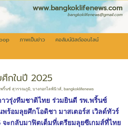
fenews.com
bangkoklifenews@gmail.com
coop
ภาพเป็นข่าว
คอลัมน์นิสต์ออนไลน์
ุยศึกในปี 2025
ริ้นซ์ สุวรรณภูมิ
,
บางกอกไลฟ์นิวส์
,
bangkoklifenews
าวรุ่งทีมชาติไทย ร่วมยินดี รพ.พริ้นซ์
นพร้อมลุยศึกโอดิชา มาสเตอร์ส เวิลด์ทัวร์
025 จะกลับมาฟิตเต็มที่เตรียมลุยซีเกมส์ที่ไทย