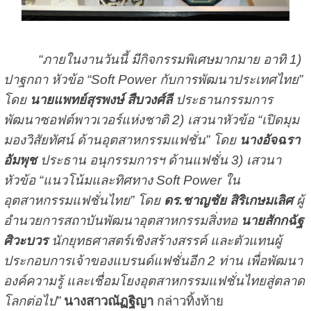
“ภายในงานวันนี้ มีกิจกรรมพิเศษมากมาย อาทิ 1)
ปาฐกถา หัวข้อ “Soft Power กับการพัฒนาประเทศไทย”
โดย
นายแพทย์สุรพงษ์ สืบวงศ์ลี
ประธานกรรมการ
พัฒนาซอฟต์พาวเวอร์แห่งชาติ 2) เสวนาหัวข้อ “เปิดมุม
มองวิสัยทัศน์ ด้านอุตสาหกรรมแฟชั่น” โดย
นางอัจฉรา
อัมพุช
ประธาน อนุกรรมการฯ ด้านแฟชั่น 3) เสวนา
หัวข้อ “แนวโน้มและทิศทาง Soft Power ใน
อุตสาหกรรมแฟชั่นไทย” โดย
ดร.ชาญชัย สิริเกษมเลิศ
ผู้
อำนวยการสถาบันพัฒนาอุตสาหกรรมสิ่งทอ
นายสักกฉัฐ
ศิวะบวร
นักยุทธศาสตร์เชิงสร้างสรรค์ และตัวแทนผู้
ประกอบการเจ้าของแบรนด์แฟชั่นอีก 2 ท่าน เพื่อพัฒนา
องค์ความรู้ และเชื่อมโยงอุตสาหกรรมแฟชั่นไทยสู่ตลาด
โลกต่อไป”
นางสาวณัฏฐิญา
กล่าวทิ้งท้าย