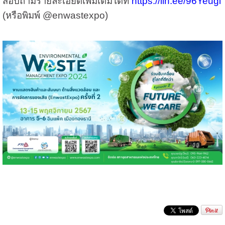
สอบถามรายละเอียดเพิ่มเติมได้ที่
https://lin.ee/96Yeugi
(หรือพิมพ์ @enwastexpo)