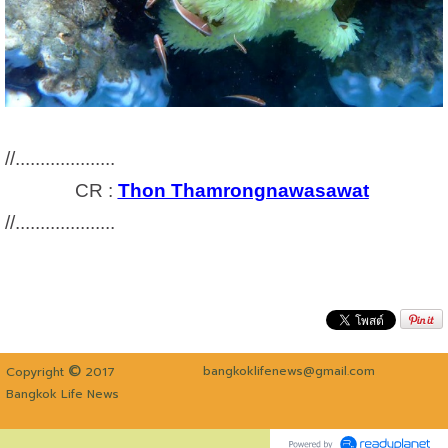
//....................
CR :
Thon Thamrongnawasawat
//....................
©
bangkoklifenews@gmail.com
Copyright
2017
Bangkok Life News