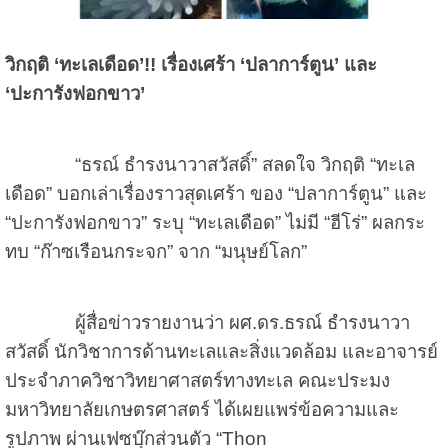
วิกฤติ
‘
ทะเลเดือด
’!!
เรื่องเศร้า
‘
ปลาการ์ตูน
’
และ
‘
ปะการังฟอกขาว
’
“ธรณ์ ธำรงนาวาสวัสดิ์” สลดใจ วิกฤติ “ทะเล
เดือด” บอกเล่าเรื่องราวสุดเศร้า ของ “ปลาการ์ตูน” และ
“ปะการังฟอกขาว” ระบุ “ทะเลเดือด” ไม่มี “ฮีโร่” ผลกระ
ทบ “ก๊าซเรือนกระจก” จาก “มนุษย์โลก”
ผู้สื่อข่าวรายงานว่า ผศ.ดร.ธรณ์ ธำรงนาวา
สวัสดิ์ นักวิชาการด้านทะเลและสิ่งแวดล้อม และอาจารย์
ประจำภาควิชาวิทยาศาสตร์ทางทะเล คณะประมง
มหาวิทยาลัยเกษตรศาสตร์ ได้เผยแพร่ข้อความและ
รูปภาพ ผ่านเฟซบุ๊กส่วนตัว “
Thon