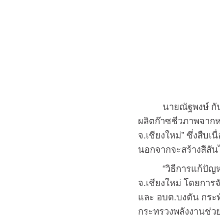
นายณัฐพงษ์ กันทะโน
ผลิตก๊าซชีวภาพจากหล
จ.เชียงใหม่” ซึ่งสืบ
นอกจากจะสร้างสีสัน
“วิธีการแก้ปัญหาขยะ
จ.เชียงใหม่ โดยการจ
และ อบต.บงตัน กระท
กระทรวงพลังงานช่วย