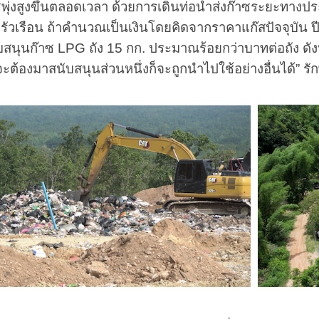
ุ่งสูงขึ้นตลอดเวลา ด้วยการเดินท่อนำส่งก๊าซระยะทางปร
รัวเรือน ถ้าคำนวณเป็นเงินโดยคิดจากราคาแก๊สปัจจุบัน ปีห
สนุนก๊าซ LPG ถัง 15 กก. ประมาณร้อยกว่าบาทต่อถัง ดังนั้นถ
จะต้องมาสนับสนุนส่วนหนึ่งก็จะถูกนำไปใช้อย่างอื่นได้” 