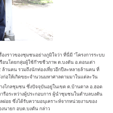
าวของชุมชนอย่างภูมิใจว่า ที่นี่มี “โครงการระบบ
นโดยกลุ่มผู้ใช้ก๊าซชีวภาพ ต.บงตัน อ.ดอนเต่า
2 ล้านคน รวมถึงนักท่องเที่ยวอีกปีละหลายล้านคน ที่
ยังก่อให้เกิดขยะจำนวนมหาศาลตามมาในแต่ละวัน
งไกลชุมชน ซึ่งปัจจุบันอยู่ในเขต ต.บ้านตาล อ.ฮอด
รหารือระหว่างผู้ประกอบการ ผู้นำชุมชนในตำบลบงตัน
ูลฝอย ซึ่งได้รับความอนุเคราะห์จากหน่วยงานของ
องนายก อบต.บงตัน กล่าว