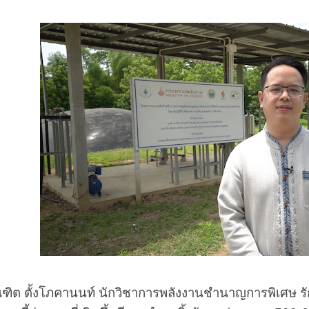
ตั้งโภคานนท์ นักวิชาการพลังงานชำนาญการพิเศษ รัก