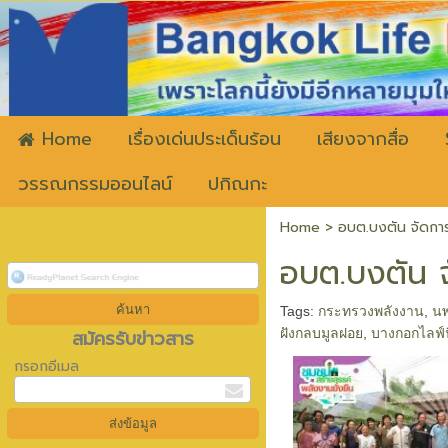
ww
Home
เรื่องเด่นประเด็นร้อน
เสียงจากสื่อ
วรรณกรรมออนไลน์
ปกิณกะ
Home
>
อบต.บงตัน จัดการ
อบต.บงตัน จ
Tags:
กระทรวงพลังงาน
,
นพ
สมัครรับข่าวสาร
ฝังกลบมูลฝอย
,
บางกอกไลฟ์น
กรอกอีเมล