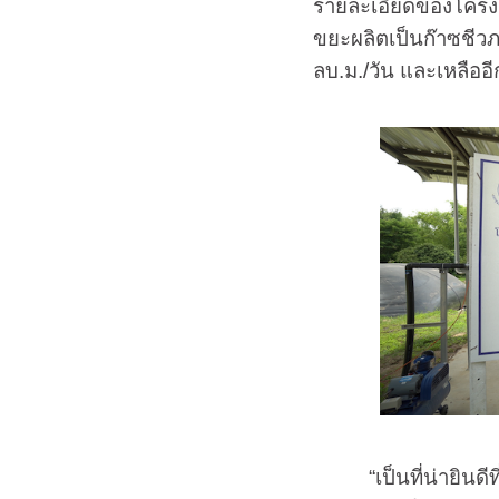
รายละเอียดของโครงกา
ขยะผลิตเป็นก๊าซชีว
ลบ.ม./วัน และเหลืออี
“เป็นที่น่ายินดีที่เ