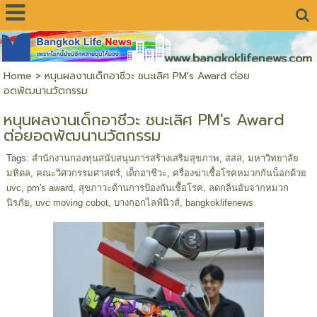
www.bangkoklifenews.com
Home
>
หนุนผลงานเด็กอาชีวะ ชนะเลิศ PM's Award ต่อย
อดพัฒนานวัตกรรม
หนุนผลงานเด็กอาชีวะ ชนะเลิศ PM's Award
ต่อยอดพัฒนานวัตกรรม
Tags:
สำนักงานกองทุนสนับสนุนการสร้างเสริมสุขภาพ
,
สสส
,
มหาวิทยาลัย
มหิดล
,
คณะวิศวกรรมศาสตร์
,
เด็กอาชีวะ
,
ครื่องฆ่าเชื้อโรคหมวกกันน็อกด้วย
uvc
,
pm's award
,
สุขภาวะด้านการป้องกันเชื้อโรค
,
ลดกลิ่นอับจากหมวก
นิรภัย
,
uvc moving cobot
,
บางกอกไลฟ์นิวส์
,
bangkoklifenews