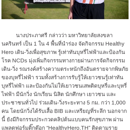
นางประภาศรี กล่าวว่า มหาวิทยาลัยสงขลา
นครินทร์ เป็น 1 ใน 4 พื้นที่นำร่อง จัดกิจกรรม Healthy
Hero เดิน-วิ่งเพื่อสุขภาพ รู้เท่าทันบุหรี่ไฟฟ้าและป้องกัน
โรค NCDs มุ่งเพิ่มกิจกรรมทางกายผ่านการจัดกิจกรรม
เดิน-วิ่ง รณรงค์สร้างความตระหนักถึงอันตรายจากพิษภัย
ของบุหรี่ไฟฟ้า รวมทั้งสร้างการรับรู้ให้เยาวชนรู้เท่าทัน
บุหรี่ไฟฟ้า และป้องกันไม่ให้เยาวชนเสพติดบุหรี่และบุหรี่
ไฟฟ้า มีนักวิ่ง นักเรียน นิสิต นักศึกษา เยาวชน และ
ประชาชนทั่วไป ร่วมเดิน-วิ่งระยะทาง 5 กม. กว่า 1,000
คน โดยนักวิ่งได้รับเสื้อ BIB และเหรียญที่ระลึก นอกจาก
นี้ ยังมีกิจกรรมประกวดคลิปต้นแบบคนรักสุขภาพ ผ่าน
แพลตฟอร์มติ๊กต๊อก “HealthyHero.TH” ติดตามราย