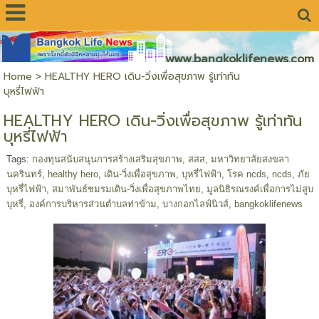
www.bangkoklifenews.com
Home
>
HEALTHY HERO เดิน-วิ่งเพื่อสุขภาพ รู้เท่าทัน
บุหรี่ไฟฟ้า
HEALTHY HERO เดิน-วิ่งเพื่อสุขภาพ รู้เท่าทัน
บุหรี่ไฟฟ้า
Tags:
กองทุนสนับสนุนการสร้างเสริมสุขภาพ
,
สสส
,
มหาวิทยาลัยสงขลา
นครินทร์
,
healthy hero
,
เดิน-วิ่งเพื่อสุขภาพ
,
บุหรี่ไฟฟ้า
,
โรค ncds
,
ncds
,
ภัย
บุหรี่ไฟฟ้า
,
สมาพันธ์ชมรมเดิน-วิ่งเพื่อสุขภาพไทย
,
มูลนิธิรณรงค์เพื่อการไม่สูบ
บุหรี่
,
องค์การบริหารส่วนตำบลท่าข้าม
,
บางกอกไลฟ์นิวส์
,
bangkoklifenews