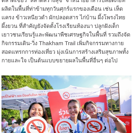
ตลาดเขียว “หลาดสร้างสุข” จำหน่ายอาหารปลอดภัยที่
ผลิตในพื้นที่ท่าข้ามทุกวันศุกร์แรกของเดือน เช่น เห็ด
แครง ข้าวเหนียวดำ ผักปลอดสาร ไก่บ้าน ผึ้งโพรงไทย
ผึ้งยวน ที่สำคัญยังจัดตั้งโรงเรียนท้องนา ปลูกฝังเด็ก
เยาวชนเรียนรู้และพัฒนาพืชเศรษฐกิจในพื้นที่ รวมถึงจัด
กิจกรรมเดิน-วิ่ง Thakham Trail เพิ่มกิจกรรมทางกาย
สอดแทรกการท่องเที่ยว มุ่งเน้นการสร้างเสริมสุขภาพทั้ง
กายและใจ เป็นต้นแบบขยายผลในพื้นที่อื่นๆ ต่อไป