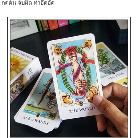
กดดัน จับผิด ทำอึดอัด