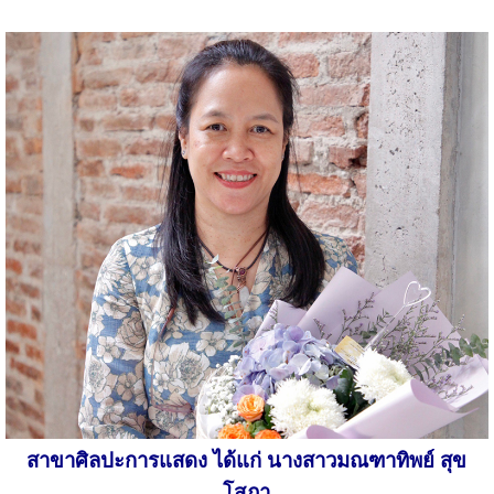
สาขาศิลปะการแสดง ได้แก่ นางสาวมณฑาทิพย์ สุข
โสภา