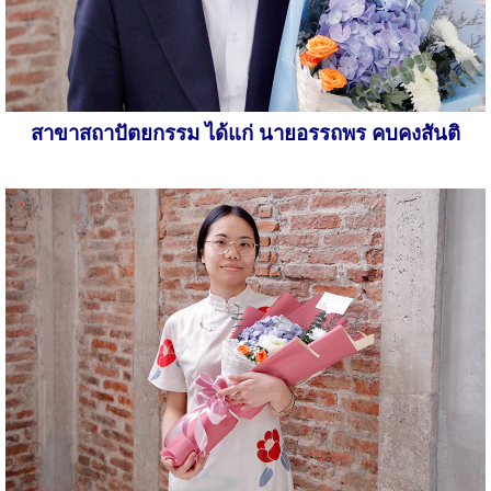
สาขาสถาปัตยกรรม ได้แก่ นายอรรถพร คบคงสันติ