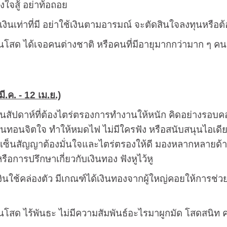
ใจสู้ อย่าท้อถอย
้เงินเท่าที่มี อย่าใช้เงินตามอารมณ์ จะตัดสินใจลงทุนหรือต
โสด ได้เจอคนต่างชาติ หรือคนที่มีอายุมากกว่ามาก ๆ คนมี
ี.ค. - 12 เม.ย.)
ป็นสัปดาห์ที่ต้องไตร่ตรองการทำงานให้หนัก คิดอย่างรอบ
กบั่นทอนจิตใจ ทำให้หมดไฟ ไม่มีใครฟัง หรือสนับสนุนไอเดี
เซ็นสัญญาต้องมั่นใจและไตร่ตรองให้ดี มองหลากหลายด้าน ส
รือการปรึกษาเกี่ยวกับเงินทอง ฟังหูไว้หู
เงินใช้คล่องตัว มีเกณฑ์ได้เงินทองจากผู้ใหญ่คอยให้การช่ว
นโสด ไร้พันธะ ไม่มีความสัมพันธ์อะไรมาผูกมัด โสดสนิท คน