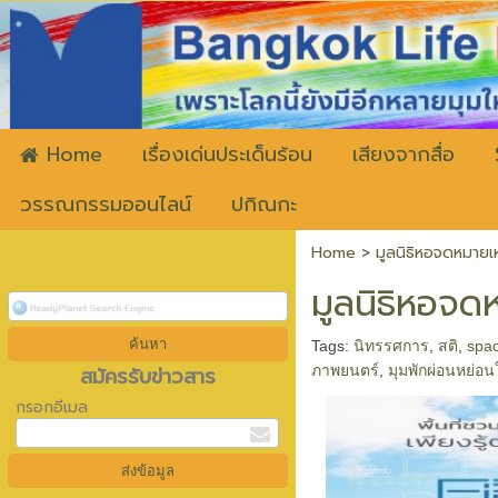
ww
Home
เรื่องเด่นประเด็นร้อน
เสียงจากสื่อ
วรรณกรรมออนไลน์
ปกิณกะ
Home
>
มูลนิธิหอจดหมายเ
มูลนิธิหอจ
Tags:
นิทรรศการ
,
สติ
,
spa
สมัครรับข่าวสาร
ภาพยนตร์
,
มุมพักผ่อนหย่อน
กรอกอีเมล