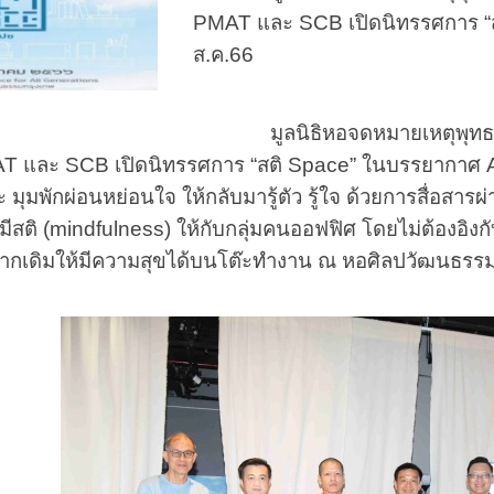
PMAT
และ
SCB
เปิดนิทรรศการ “
ส.ค.66
มูลนิธิหอจดหมายเหตุพุทธทาส อ
AT
และ
SCB
เปิดนิทรรศการ “สติ
Space”
ในบรรยากาศ
มพักผ่อนหย่อนใจ ให้กลับมารู้ตัว รู้ใจ ด้วยการสื่อสารผ่านจ
ีสติ (
mindfulness)
ให้กับกลุ่มคนออฟฟิศ โดยไม่ต้องอิงก
จากเดิมให้มีความสุขได้บนโต๊ะทำงาน ณ หอศิลปวัฒนธร