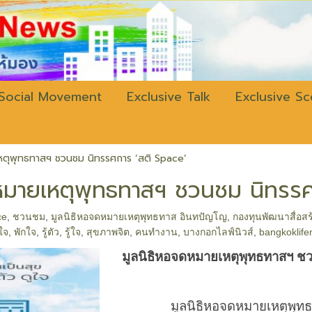
w.bangkokli
Social Movement
Exclusive Talk
Exclusive S
หตุพุทธทาสฯ ชวนชม นิทรรศการ ‘สติ Space’
ดหมายเหตุพุทธทาสฯ ชวนชม นิทรรศ
ce
,
ชวนชม
,
มูลนิธิหอจดหมายเหตุพุทธทาส อินทปัญโญ
,
กองทุนพัฒนาสื่อสร
ใจ
,
พักใจ
,
รู้ตัว
,
รู้ใจ
,
สุขภาพจิต
,
คนทำงาน
,
บางกอกไลฟ์นิวส์
,
bangkoklif
มูลนิธิหอจดหมายเหตุพุทธทาสฯ 
มูลนิธิหอจดหมายเหตุพุทธทาส อ