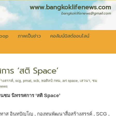
fenews.com
bangkoklifenews@gmail.com
coop
ภาพเป็นข่าว
คอลัมน์นิสต์ออนไลน์
การ ‘สติ Space’
้างสรรค์
,
scg
,
pmat
,
scb
,
หอศิลป์ กทม
,
art space
,
เสวนา
,
ชม
enews
ชวนชม นิทรรศการ
‘
สติ
Space’
ินทปัญโญ , กองทุนพัฒนาสื่อสร้างสรรค์ ,
SCG
,