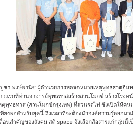
์พานิช ผู้อํานวยการหอจดหมายเหตุพุทธธาตุอินทปัญ
กก้าวแรกที่ท่านอาจารย์พุทธทาสสร้างสวนโมกข์ สร้างโรง
พุทธทาส (สวนโมกข์กรุงเทพ) ที่สวนรถไฟ ซึ่งเปิดให้คนเข้าไป
เพียงพอสำหรับยุคนี้ ถึงเวลาที่จะต้องนำองค์ความรู้ออกมาเส
ลื่อนสำคัญของสังคม สติ
space
จึงเลือกสื่อสารแก่กลุ่มนี้เป