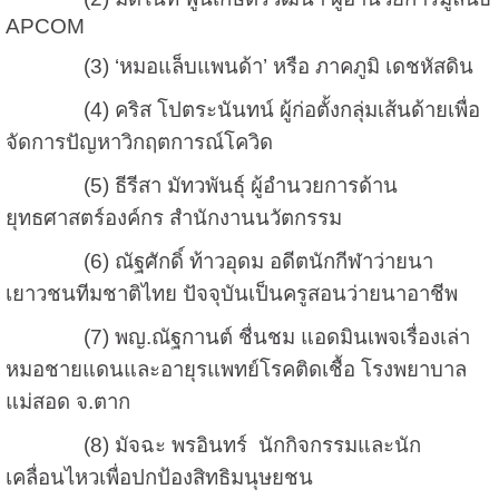
APCOM
(
3) ‘หมอแล็บแพนด้า’ หรือ ภาคภูมิ เดชหัสดิน
(4) คริส โปตระนันทน์ ผู้ก่อตั้งกลุ่มเส้นด้ายเพื่อ
จัดการปัญหาวิกฤตการณ์โควิด
(5) ธีรีสา มัทวพันธุ์ ผู้อำนวยการด้าน
ยุทธศาสตร์องค์กร สำนักงานนวัตกรรม
(6) ณัฐศักดิ์ ท้าวอุดม อดีตนักกีฬาว่ายนา
เยาวชนทีมชาติไทย ปัจจุบันเป็นครูสอนว่ายนาอาชีพ
(7) พญ.ณัฐกานต์ ชื่นชม แอดมินเพจเรื่องเล่า
หมอชายแดนและอายุรแพทย์โรคติดเชื้อ โรงพยาบาล
แม่สอด จ.ตาก
(8) มัจฉะ พรอินทร์ นักกิจกรรมและนัก
เคลื่อนไหวเพื่อปกป้องสิทธิมนุษยชน