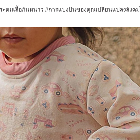
ื้อกันหนาว #การแบ่งปันของคุณเปลี่ยนแปลงสังคมไ