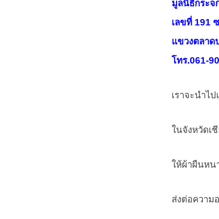
มูลนิธิกระจ
เลขที่ 191 ซอย ว
แขวงตลาดบางเขน
โทร.061-909
เราจะนำไปแจกจ่า
ในจังหวัดเชียงรา
ให้ผ้าผืนหนา ช
ส่งต่อความอบอุ่น