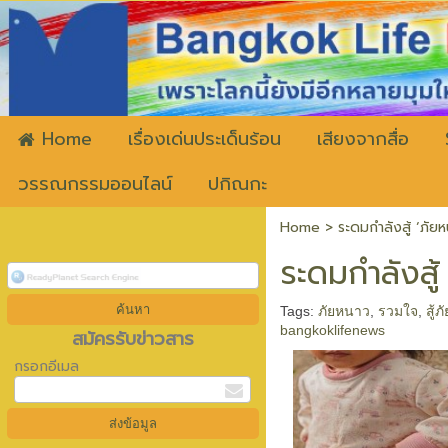
ww
Home
เรื่องเด่นประเด็นร้อน
เสียงจากสื่อ
วรรณกรรมออนไลน์
ปกิณกะ
Home
>
ระดมกำลังสู้ ‘ภัย
ระดมกำลังสู
Tags:
ภัยหนาว
,
รวมใจ
,
สู้
bangkoklifenews
สมัครรับข่าวสาร
กรอกอีเมล