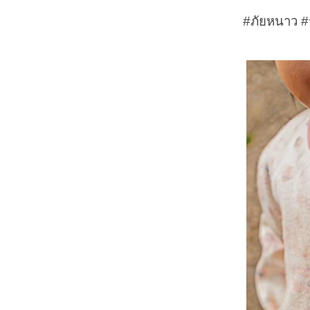
#ภัยหนาว #ระดมเส