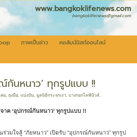
fenews.com
bangkoklifenews@gmail.com
coop
ภาพเป็นข่าว
คอลัมน์นิสต์ออนไลน์
ณ์กันหนาว’ ทุกรูปแบบ !!
นคอ
,
ถุงมือ
,
แบ่งปัน
,
มูลนิธิกระจกเงา
,
บางกอกไลฟ์นิวส์
,
ิจาค ‘อุปกรณ์กันหนาว’ ทุกรูปแบบ !!
จสู้ “ภัยหนาว” เปิดรับ “อุปกรณ์กันหนาว” ทุกรูป