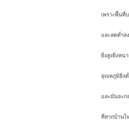
เพราะพื้นที่บนดอ
และลดต่ำลงเรื่อ
ยิ่งสูงยิ่งหนาว ไ
อุณหภูมิยิ่งต่ำ ค
และมันจะกลายเ
ที่หากบ้านไหนไม