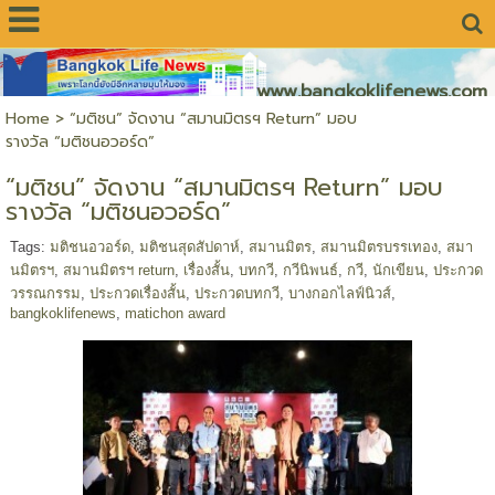
www.bangkoklifenews.com
Home
>
“มติชน” จัดงาน “สมานมิตรฯ Return” มอบ
รางวัล “มติชนอวอร์ด”
“มติชน” จัดงาน “สมานมิตรฯ Return” มอบ
รางวัล “มติชนอวอร์ด”
Tags:
มติชนอวอร์ด
,
มติชนสุดสัปดาห์
,
สมานมิตร
,
สมานมิตรบรรเทอง
,
สมา
นมิตรฯ
,
สมานมิตรฯ return
,
เรื่องสั้น
,
บทกวี
,
กวีนิพนธ์
,
กวี
,
นักเขียน
,
ประกวด
วรรณกรรม
,
ประกวดเรื่องสั้น
,
ประกวดบทกวี
,
บางกอกไลฟ์นิวส์
,
bangkoklifenews
,
matichon award