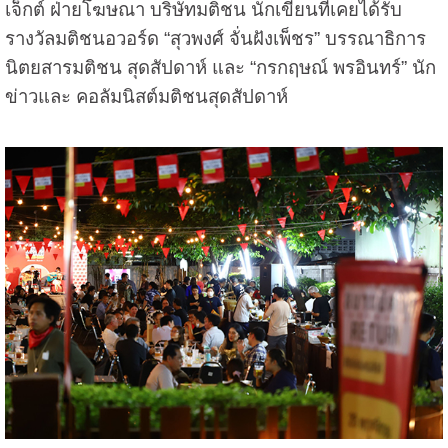
เจ็กต์ ฝ่ายโฆษณา บริษัทมติชน นักเขียนที่เคยได้รับ
รางวัลมติชนอวอร์ด “สุวพงศ์ จั่นฝังเพ็ชร” บรรณาธิการ
นิตยสารมติชน สุดสัปดาห์ และ “กรกฤษณ์ พรอินทร์” นัก
ข่าวและ คอลัมนิสต์มติชนสุดสัปดาห์