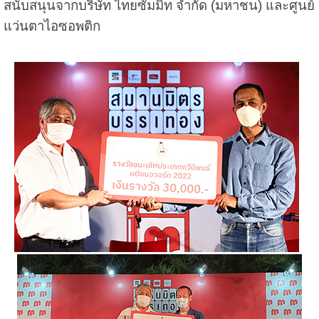
สนับสนุนจากบริษัท ไทยซัมมิท จำกัด (มหาชน) และศูนย์
แว่นตาไอซอพติก