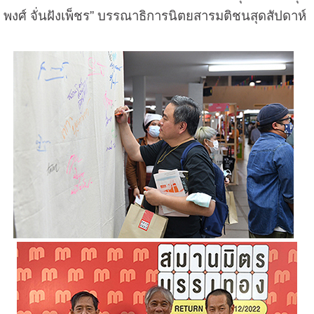
พงศ์ จั่นฝังเพ็ชร” บรรณาธิการนิตยสารมติชนสุดสัปดาห์