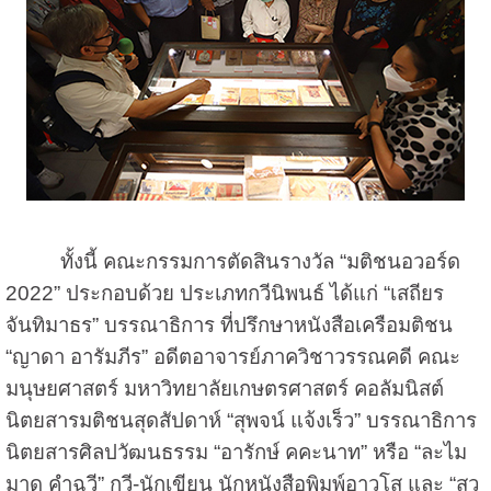
ทั้งนี้ คณะกรรมการตัดสินรางวัล “มติชนอวอร์ด
2022” ประกอบด้วย ประเภทกวีนิพนธ์ ได้แก่ “เสถียร
จันทิมาธร” บรรณาธิการ ที่ปรึกษาหนังสือเครือมติชน
“ญาดา อารัมภีร” อดีตอาจารย์ภาควิชาวรรณคดี คณะ
มนุษยศาสตร์ มหาวิทยาลัยเกษตรศาสตร์ คอลัมนิสต์
นิตยสารมติชนสุดสัปดาห์ “สุพจน์ แจ้งเร็ว” บรรณาธิการ
นิตยสารศิลปวัฒนธรรม “อารักษ์ คคะนาท” หรือ “ละไม
มาด คำฉวี” กวี-นักเขียน นักหนังสือพิมพ์อาวุโส และ “สุว