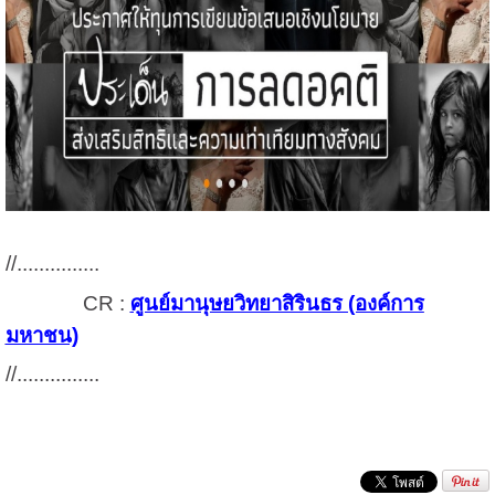
//...............
CR :
ศูนย์มานุษยวิทยาสิรินธร (องค์การ
มหาชน)
//...............