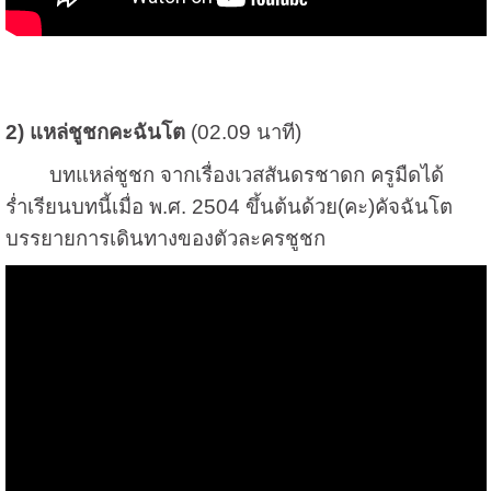
2) แหล่ชูชกคะฉันโต
(02.09 นาที)
บทแหล่ชูชก จากเรื่องเวสสันดรชาดก ครูมืดได้
ร่ำเรียนบทนี้เมื่อ พ.ศ. 2504 ขึ้นต้นด้วย(คะ)คัจฉันโต
บรรยายการเดินทางของตัวละครชูชก