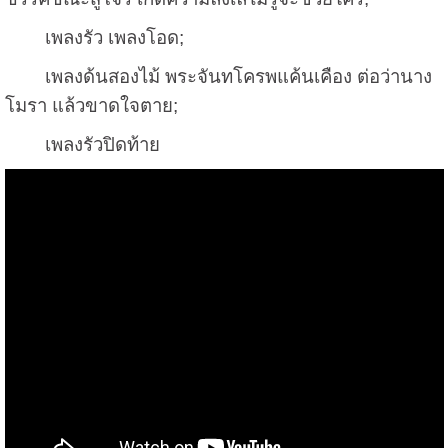
เพลงรัว เพลงโอด;
เพลงด้นสองไม้ พระจันทโครพแค้นเคือง ต่อว่านาง
โมรา แล้วขาดใจตาย;
เพลงรัวปิดท้าย