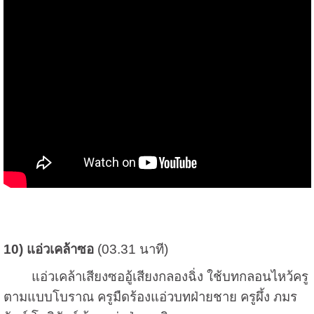
10) แอ่วเคล้าซอ
(03.31 นาที)
แอ่วเคล้าเสียงซออู้เสียงกลองฉิ่ง ใช้บทกลอนไหว้ครู
ตามแบบโบราณ ครูมืดร้องแอ่วบทฝ่ายชาย ครูผึ้ง ภมร