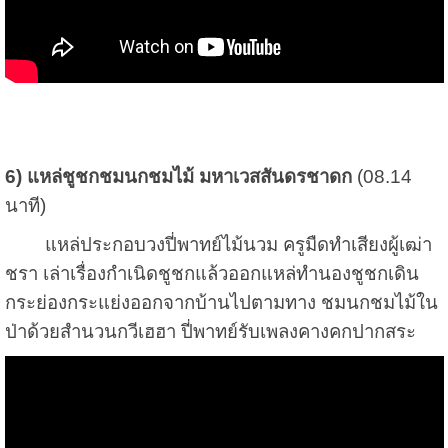
6) แหล่ชูชกชมนกชมไม้ มหาเวสสันดรชาดก
(08.14
นาที)
แหล่ประกอบวงปี่พาทย์ไม้นวม ครูมืดทำเสียงผู้เฒ่า
ชรา เล่าเรื่องกำเนิดชูชกแล้วออกแหล่ทำนองชูชกเดิน
กระย่องกระแย่งออกจากบ้านไปตามทาง ชมนกชมไม้ใน
ป่าด้วยสำนวนกวีเฮฮา ปี่พาทย์รับเพลงคางคกปากสระ