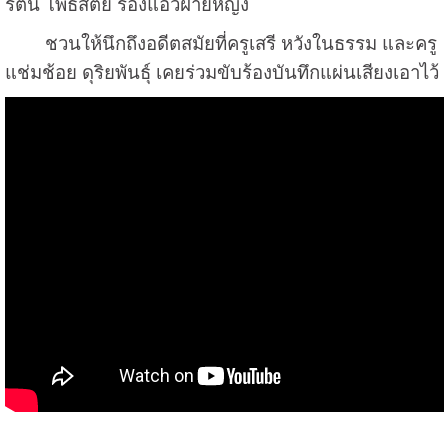
รัตน์ โพธิสัตย์ ร้องแอ่วฝ่ายหญิง
ชวนให้นึกถึงอดีตสมัยที่ครูเสรี หวังในธรรม และครู
แช่มช้อย ดุริยพันธุ์ เคยร่วมขับร้องบันทึกแผ่นเสียงเอาไว้