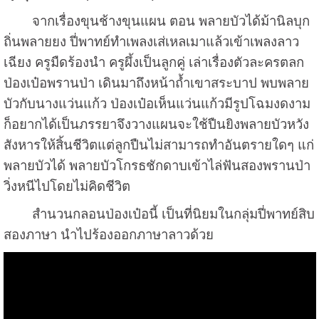
จากเรื่องขุนช้างขุนแผน ตอน พลายบัวได้ม้านิลบุก
ถิ่นพลายยง ปี่พาทย์ทำเพลงเส่เหลเมาแล้วเข้าเพลงลาว
เฉียง ครูมืดร้องนำ ครูผึ้งเป็นลูกคู่ เล่าเรื่องตัวละครตลก
ป่องเป๋อพรานป่า เดินมาถึงหน้าถ้ำเขาสระบาป พบพลาย
บัวกับนางแว่นแก้ว ป่องเป๋อเห็นแว่นแก้วมีรูปโฉมงดงาม
ก็อยากได้เป็นภรรยาจึงวางแผนจะใช้ปืนยิงพลายบัวหวัง
สังหารให้สิ้นชีวิตแต่ลูกปืนไม่สามารถทำอันตรายใดๆ แก่
พลายบัวได้ พลายบัวโกรธชักดาบเข้าไล่ฟันสองพรานป่า
วิ่งหนีไปโดยไม่คิดชีวิต
สำนวนกลอนป่องเป๋อนี้ เป็นที่นิยมในกลุ่มปี่พาทย์สิบ
สองภาษา นำไปร้องออกภาษาลาวด้วย