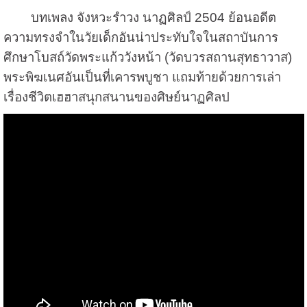
บทเพลง จังหวะรำวง นาฏศิลป์ 2504 ย้อนอดีต
ความทรงจำในวัยเด็กอันน่าประทับใจในสถาบันการ
ศึกษาโบสถ์วัดพระแก้ววังหน้า (วัดบวรสถานสุทธาวาส)
พระพิฆเนศอันเป็นที่เคารพบูชา แถมท้ายด้วยการเล่า
เรื่องชีวิตเฮฮาสนุกสนานของศิษย์นาฏศิลป