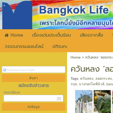
ww
Home
เรื่องเด่นประเด็นร้อน
เสียงจากสื่อ
วรรณกรรมออนไลน์
ปกิณกะ
Home
>
ควันหลง ‘ลอยกระทง
ควันหลง ‘ลอ
Tags:
ควันหลง
,
ลอยกระทง
สมัครรับข่าวสาร
รกุล
,
บางกอกไลฟ์นิวส์
,
ban
กรอกอีเมล