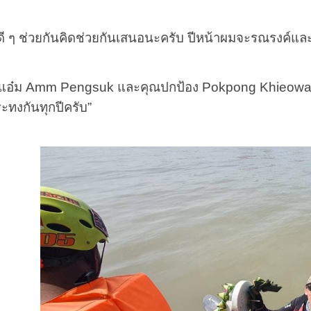
่วยกันคิดช่วยกันเสนอนะครับ ปีหน้าผมจะรณรงค์และชว
อ๋ม
Amm Pengsuk
และคุณปกป้อง
Pokpong Khieow
ระทงกันทุกปีครับ”