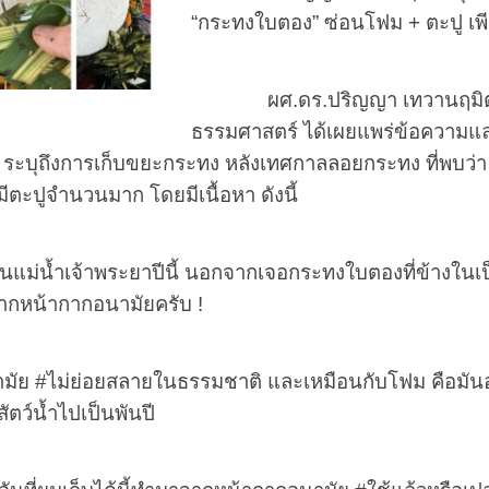
“กระทงใบตอง” ซ่อนโฟม
+
ตะปู เพ
ผศ.ดร.ปริญญา เทวานฤมิตรกุล
ธรรมศาสตร์ ได้เผยแพร่ข้อความและ
” ระบุถึงการเก็บขยะกระทง หลังเทศกาลลอยกระทง ที่พบว่
มีตะปูจำนวนมาก โดยมีเนื้อหา ดังนี้
ำเจ้าพระยาปีนี้ นอกจากเจอกระทงใบตองที่ข้างในเป็
ากหน้ากากอนามัยครับ !
มัย
#
ไม่ย่อยสลายในธรรมชาติ และเหมือนกับโฟม คือมันอาจ
ตว์น้ำไปเป็นพันปี