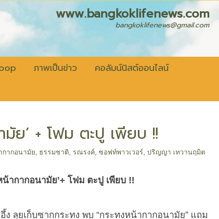
fenews.com
bangkoklifenews@gmail.com
coop
ภาพเป็นข่าว
คอลัมน์นิสต์ออนไลน์
มัย’ + โฟม ตะปู เพียบ !!
ากากอนามัย
,
ธรรมชาติ
,
รณรงค์
,
ซอฟท์พาวเวอร์
,
ปริญญา เทวานฤมิต
น้ากากอนามัย
’+
โฟม ตะปู เพียบ
!!
 ลุยเก็บซากกระทง พบ “กระทงหน้ากากอนามัย” แถม