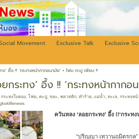
w.bangkokli
Social Movement
Exclusive Talk
Exclusive S
’ อึ้ง !! ‘กระทงหน้ากากอนามัย’ + โฟม ตะปู เพียบ !!
ยกระทง’ อึ้ง !! ‘กระทงหน้ากากอนา
,
กระทงใบตอง
,
โฟม
,
ตะปู
,
ขยะ
,
พลาสติก
,
ทำร้าย
,
แม่น้ำ
,
ทะเล
,
กระทงหน้
gkoklifenews
ควันหลง
‘
ลอยกระทง
’
อึ้ง
!!‘
กระทงห
“ปริญญา เทวานฤมิตรกุล” อึ้ง