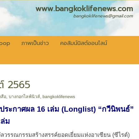
fenews.com
bangkoklifenews@gmail.com
coop
ภาพเป็นข่าว
คอลัมน์นิสต์ออนไลน์
รต์ 2565
สือ
,
บางกอกไลฟ์นิวส์
,
bangkoklifenews
ระกาศผล 16 เล่ม (Longlist) “กวีนิพนธ์”
ล่ม
ณกรรมสร้างสรรค์ยอดเยี่ยมแห่งอาเซียน (ซีไรต์)