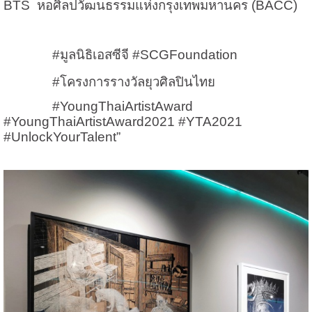
BTS หอศิลปวัฒนธรรมแห่งกรุงเทพมหานคร (BACC)
#มูลนิธิเอสซีจี #SCGFoundation
#โครงการรางวัลยุวศิลปินไทย
#YoungThaiArtistAward
#YoungThaiArtistAward2021 #YTA2021
#UnlockYourTalent”