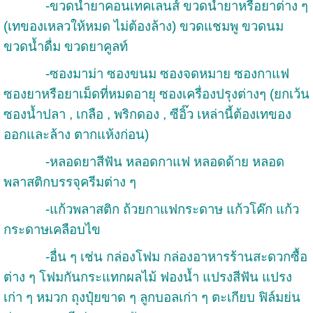
-ขวดน้ำยาคอนเทคเลนส์ ขวดน้ำยาหรือยาต่าง ๆ
(เทของเหลวให้หมด ไม่ต้องล้าง) ขวดแชมพู ขวดนม
ขวดน้ำดื่ม ขวดยาคูลท์
-ซองมาม่า ซองขนม ซองจดหมาย ซองกาแฟ
ซองยาหรือยาเม็ดที่หมดอายุ ซองเครื่องปรุงต่างๆ (ยกเว้น
ซองน้ำปลา , เกลือ , พริกดอง , ซีอิ๊ว เหล่านี้ต้องเทของ
ออกและล้าง ตากแห้งก่อน)
-หลอดยาสีฟัน หลอดกาแฟ หลอดด้าย หลอด
พลาสติกบรรจุครีมต่าง ๆ
-แก้วพลาสติก ถ้วยกาแฟกระดาษ แก้วโค๊ก แก้ว
กระดาษเคลือบไข
-อื่น ๆ เช่น กล่องโฟม กล่องอาหารร้านสะดวกซื้อ
ต่าง ๆ โฟมกันกระแทกผลไม้ ฟองน้ำ แปรงสีฟัน แปรง
เก่า ๆ หมวก ถุงปุ๋ยขาด ๆ ลูกบอลเก่า ๆ ตะเกียบ ฟิล์มย่น