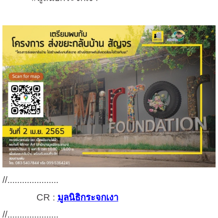
//.....................
CR :
มูลนิธิกระจกเงา
//.....................