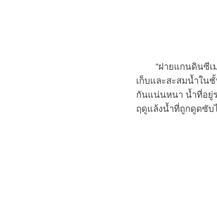
“ฝายแกนดินซีเมนต์”
เก็บและสะสมน้ำในชั้
กันแน่นหนา น้ำที่อยู่
ฤดูแล้งน้ำที่ถูกดูด