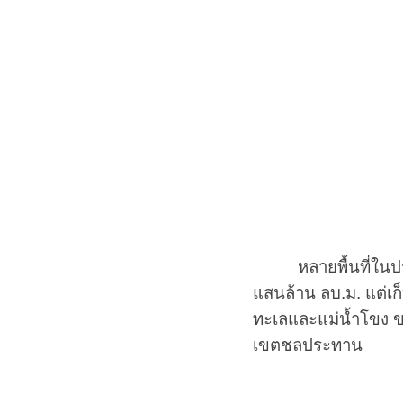
หลายพื้นที่ใ
แสนล้าน ลบ.ม. แต่เก็บ
ทะเลและแม่น้ำโขง ขณ
เขตชลประทาน