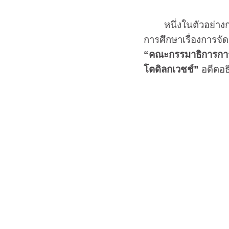
หนึ่งในตัวอย่างการ
การศึกษาเรื่องการจั
“คณะกรรมาธิการการ
โตดิลกเวชช์”
อดีตอธ