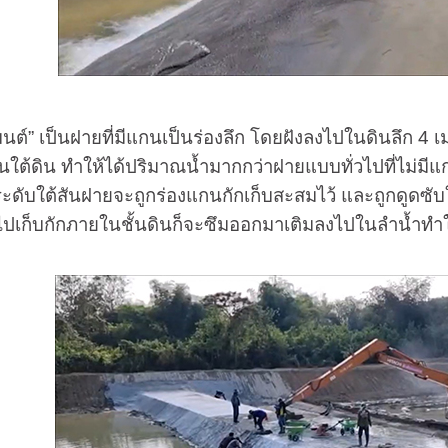
 เป็นฝายที่มีแกนเป็นร่องลึก โดยฝังลงไปในดินลึก 4 เ
นใต้ดิน ทำให้ได้ปริมาณน้ำมากกว่าฝายแบบทั่วไปที่ไม่มี
ระดับใต้สันฝายจะถูกร่องแกนกักเก็บสะสมไว้ และถูกดูดซับให้ซ
ซับไปเก็บกักภายในชั้นดินก็จะซึมออกมาเติมลงไปในลำน้ำทำ