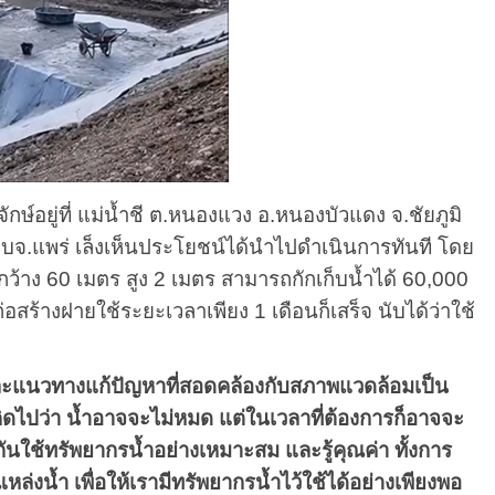
กษ์อยู่ที่ แม่น้ำชี ต.หนองแวง อ.หนองบัวแดง จ.ชัยภูมิ
 อบจ.แพร่ เล็งเห็นประโยชน์ได้นำไปดำเนินการทันที โดย
กว้าง 60 เมตร สูง 2 เมตร สามารถกักเก็บน้ำได้ 60,000
สร้างฝายใช้ระยะเวลาเพียง 1 เดือนก็เสร็จ นับได้ว่าใช้
ละแนวทางแก้ปัญหาที่สอดคล้องกับสภาพแวดล้อมเป็น
ิดไปว่า น้ำอาจจะไม่หมด แต่ในเวลาที่ต้องการก็อาจจะ
ยกันใช้ทรัพยากรน้ำอย่างเหมาะสม และรู้คุณค่า ทั้งการ
่งน้ำ เพื่อให้เรามีทรัพยากรน้ำไว้ใช้ได้อย่างเพียงพอ