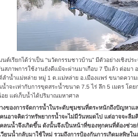
ต์เรียกได้ว่าเป็น “นวัตกรรมชาวบ้าน” มีตัวอย่างเชิงประจั
ุกวันสภาพการใช้งานยังดีแม้จะผ่านมาเกือบ 7 ปีแล้ว ต่อมา
ต์ลำน้ำแม่หล่าย หมู่ 1 ต.แม่หล่าย อ.เมืองแพร่ ขนาดความ
น้ำจะเท่ากับการขุดสระน้ำขนาด 7.5 ไร่ ลึก 5 เมตร โดยก่อ
้อย แต่เก็บน้ำได้ปริมาณมหาศาล
างของการจัดการน้ำในระดับชุมชนที่ตระหนักถึงปัญหาแ
ยคนอาจคิดว่าทรัพยากรน้ำจะไม่มีวันหมดไป แต่อาจจะลืมค
นน้ำจึงเกิดขึ้น ดังนั้นจึงเป็นหน้าที่ของทุกคนที่ต้องช่ว
ียนน้ำกลับมาใช้ใหม่ รวมถึงการป้องกันการเกิดมลพิษในแหล