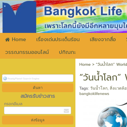
ww
Home
เรื่องเด่นประเด็นร้อน
เสียงจากสื่อ
วรรณกรรมออนไลน์
ปกิณกะ
Home
>
“วันน้ำโลก” Wor
“วันน้ำโลก
Tags:
วันน้ำโลก
,
สิ่งแวดล้
bangkoklifenews
สมัครรับข่าวสาร
กรอกอีเมล