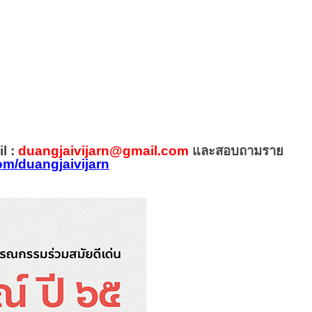
ารณ์
l :
duangjaivijarn@gmail.com
และสอบถามราย
om/duangjaivijarn