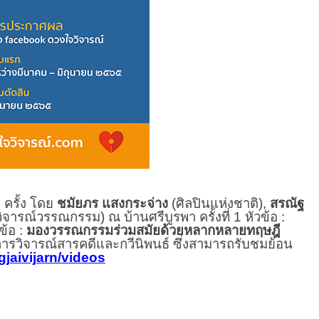
ครั้ง
โดย
ชมัยภร แสงกระจ่าง
(ศิลปินแห่งชาติ),
สรณัฐ
วิจารณ์วรรณกรรม)
ณ บ้านศรีบูรพา ครั้งที่ 1 หัวข้อ :
วข้อ :
มองวรรณกรรมร่วมสมัยด้วยหลากหลายทฤษฎี
 : การวิจารณ์สารคดีและกวีนิพนธ์ ซึ่งสามารถรับชมย้อน
jaivijarn/videos