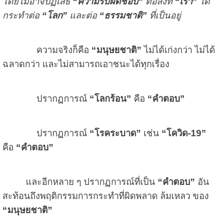
โดยไม่อาจปฏิเสธ
“ความรับผิดชอบ”
ต่อสิ่งที่
“เรา”
ได้
กระทำต่อ
“โลก”
และต่อ
“ธรรมชาติ”
ที่เป็นอยู่
ความจริงก็คือ
“มนุษยชาติ”
ไม่ได้เก่งกว่า ไม่ได้
ฉลาดกว่า และไม่สามารถเอาชนะได้ทุกเรื่อง
ปรากฏการณ์
“โลกร้อน”
คือ
“คำตอบ”
ปรากฏการณ์
“โรคระบาด”
เช่น
“โควิด
-19
”
คือ
“คำตอบ”
และอีกหลาย ๆ ปรากฏการณ์ที่เป็น
“คำตอบ”
อัน
สะท้อนถึงพฤติกรรมการกระทำที่ผิดพลาด ล้มเหลว ของ
“มนุษยชาติ”