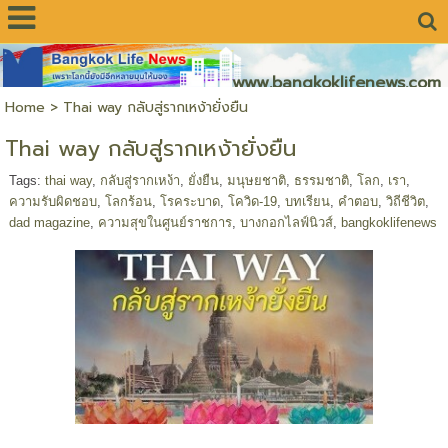
www.bangkoklifenews.com
Home
>
Thai way กลับสู่รากเหง้ายั่งยืน
Thai way กลับสู่รากเหง้ายั่งยืน
Tags:
thai way
,
กลับสู่รากเหง้า
,
ยั่งยืน
,
มนุษยชาติ
,
ธรรมชาติ
,
โลก
,
เรา
,
ความรับผิดชอบ
,
โลกร้อน
,
โรคระบาด
,
โควิด-19
,
บทเรียน
,
คำตอบ
,
วิถีชีวิต
,
dad magazine
,
ความสุขในศูนย์ราชการ
,
บางกอกไลฟ์นิวส์
,
bangkoklifenews