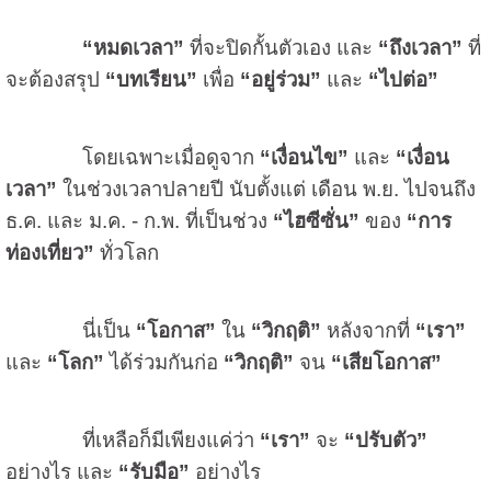
“หมดเวลา”
ที่จะปิดกั้นตัวเอง และ
“ถึงเวลา”
ที่
จะต้องสรุป
“บทเรียน”
เพื่อ
“อยู่ร่วม”
และ
“ไปต่อ”
โดยเฉพาะเมื่อดูจาก
“เงื่อนไข”
และ
“เงื่อน
เวลา”
ในช่วงเวลาปลายปี นับตั้งแต่ เดือน พ.ย. ไปจนถึง
ธ.ค. และ ม.ค.
-
ก.พ. ที่เป็นช่วง
“ไฮซีซั่น”
ของ
“การ
ท่องเที่ยว”
ทั่วโลก
นี่เป็น
“โอกาส”
ใน
“วิกฤติ”
หลังจากที่
“เรา”
และ
“โลก”
ได้ร่วมกันก่อ
“วิกฤติ”
จน
“เสียโอกาส”
ที่เหลือก็มีเพียงแค่ว่า
“เรา”
จะ
“ปรับตัว”
อย่างไร และ
“รับมือ”
อย่างไร