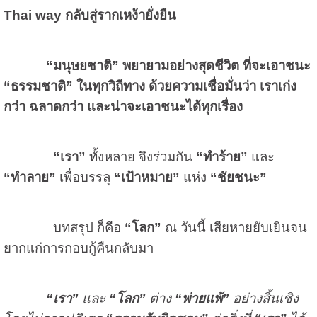
Thai way
กลับสู่รากเหง้ายั่งยืน
“มนุษยชาติ” พยายามอย่างสุดชีวิต ที่จะเอาชนะ
“ธรรมชาติ” ในทุกวิถีทาง ด้วยความเชื่อมั่นว่า เราเก่ง
กว่า ฉลาดกว่า และน่าจะเอาชนะได้ทุกเรื่อง
“เรา”
ทั้งหลาย จึงร่วมกัน
“ทำร้าย”
และ
“ทำลาย”
เพื่อบรรลุ
“เป้าหมาย”
แห่ง
“ชัยชนะ”
บทสรุป ก็คือ
“โลก”
ณ วันนี้ เสียหายยับเยินจน
ยากแก่การกอบกู้คืนกลับมา
“เรา”
และ
“โลก”
ต่าง
“พ่ายแพ้”
อย่างสิ้นเชิง