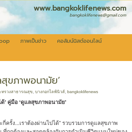
fenews.com
bangkoklifenews@gmail.com
coop
ภาพเป็นข่าว
คอลัมน์นิสต์ออนไลน์
ูแลสุขภาพอนามัย’
ะทรวงสาธารณสุข
,
บางกอกไลฟ์นิวส์
,
bangkoklifenews
ได้
’
คู่มือ
‘
ดูแลสุขภาพอนามัย
’
ะกี่ครั้ง...เราต้องผ่านไปได้” รวบรวมการดูแลสุขภาพ
ที่ถูกต้องและสอดคล้องกับการดำเนินชีวิตแบบใหม่ของ